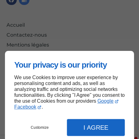
Accueil
Contactez-nous
Mentions légales
Plan du site
Your privacy is our priority
We use Cookies to improve user experience by
Haut de page
personalising content and ads, as well as
analyzing traffic and optimizing social networks
functionalities. By clicking "I Agree" you consent to
the use of Cookies from our providers
Google
Facebook
.
I AGREE
Customize